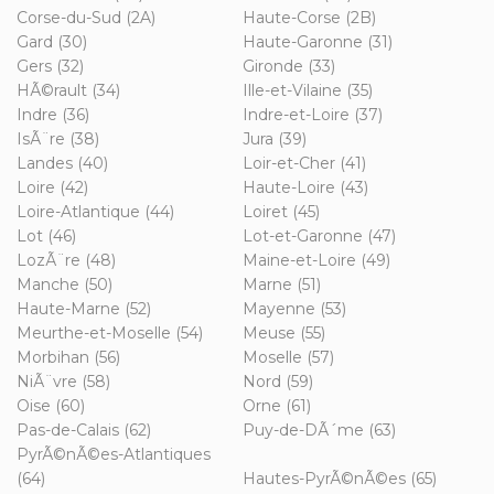
Corse-du-Sud (2A)
Haute-Corse (2B)
Gard (30)
Haute-Garonne (31)
Gers (32)
Gironde (33)
HÃ©rault (34)
Ille-et-Vilaine (35)
Indre (36)
Indre-et-Loire (37)
IsÃ¨re (38)
Jura (39)
Landes (40)
Loir-et-Cher (41)
Loire (42)
Haute-Loire (43)
Loire-Atlantique (44)
Loiret (45)
Lot (46)
Lot-et-Garonne (47)
LozÃ¨re (48)
Maine-et-Loire (49)
Manche (50)
Marne (51)
Haute-Marne (52)
Mayenne (53)
Meurthe-et-Moselle (54)
Meuse (55)
Morbihan (56)
Moselle (57)
NiÃ¨vre (58)
Nord (59)
Oise (60)
Orne (61)
Pas-de-Calais (62)
Puy-de-DÃ´me (63)
PyrÃ©nÃ©es-Atlantiques
(64)
Hautes-PyrÃ©nÃ©es (65)