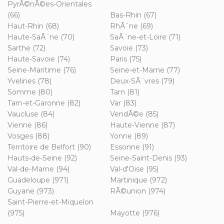
PyrÃ©nÃ©es-Orientales
(66)
Bas-Rhin (67)
Haut-Rhin (68)
RhÃ´ne (69)
Haute-SaÃ´ne (70)
SaÃ´ne-et-Loire (71)
Sarthe (72)
Savoie (73)
Haute-Savoie (74)
Paris (75)
Seine-Maritime (76)
Seine-et-Marne (77)
Yvelines (78)
Deux-SÃ¨vres (79)
Somme (80)
Tarn (81)
Tarn-et-Garonne (82)
Var (83)
Vaucluse (84)
VendÃ©e (85)
Vienne (86)
Haute-Vienne (87)
Vosges (88)
Yonne (89)
Territoire de Belfort (90)
Essonne (91)
Hauts-de-Seine (92)
Seine-Saint-Denis (93)
Val-de-Marne (94)
Val-d'Oise (95)
Guadeloupe (971)
Martinique (972)
Guyane (973)
RÃ©union (974)
Saint-Pierre-et-Miquelon
(975)
Mayotte (976)