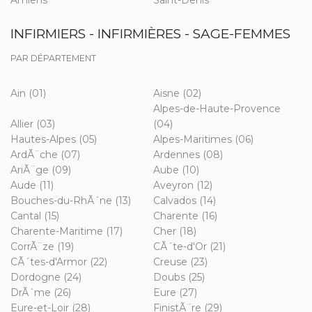
Amiens
Saint-Denis
INFIRMIERS - INFIRMIÈRES - SAGE-FEMMES
PAR DÉPARTEMENT
Ain (01)
Aisne (02)
Alpes-de-Haute-Provence
Allier (03)
(04)
Hautes-Alpes (05)
Alpes-Maritimes (06)
ArdÃ¨che (07)
Ardennes (08)
AriÃ¨ge (09)
Aube (10)
Aude (11)
Aveyron (12)
Bouches-du-RhÃ´ne (13)
Calvados (14)
Cantal (15)
Charente (16)
Charente-Maritime (17)
Cher (18)
CorrÃ¨ze (19)
CÃ´te-d'Or (21)
CÃ´tes-d'Armor (22)
Creuse (23)
Dordogne (24)
Doubs (25)
DrÃ´me (26)
Eure (27)
Eure-et-Loir (28)
FinistÃ¨re (29)