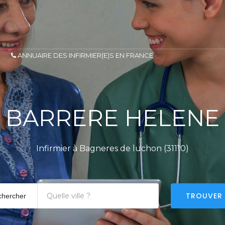
ANNUAIRE DES INFIRMIER(E)S EN FRANCE
BARRERE HELENE
Infirmier à Bagneres de luchon (31110)
TROUVER
chercher