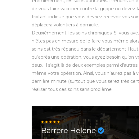
Premièrement, les soins ponctuels. Prenons un 
de vous faire vacciner contre la grippe ou devez f
traitant indique que vous devriez recevoir vos soi
déplacera volontiers à domicile.
Deuxièmement, les soins chroniques. Si vous avez
n’êtes pas en mesure de le faire vous même alors
soins est très répandu dans le département Haute-
qu’après une opération, vous ayez besoin qu’on v
deux. Il s’agit là de deux exemples parmi d’autres.
même votre opération. Ainsi, vous n’aurez pas à v
dernière minute (surtout que vous serez très cert
réaliser tous ces soins sans problème.
Barrere Helene