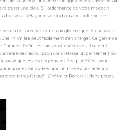
exemple, vous êtes une personne âgée et vous avez besoin
aire traiter une plaie. Si l’ordonnance de votre médecin
ns chez vous à Bagneres de luchon alors l’infirmier se
 besoin de surveiller votre taux glycémique et que vous
 une infirmière peut facilement s’en charger. Ce genre de
Garonne. Enfin, les soins post opératoires. Il se peut
ous retire des fils ou qu’on vous refasse un pansement ou
 À savoir que ces visites peuvent être planifiées avant
ous inquiétez de trouver une infirmière à domicile à la
ainement très fatigué). L’infirmier Barrere Helene pourra