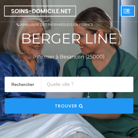
+
Togg
navi
ANNUAIRE DES INFIRMIER(E)S EN FRANCE
BERGER LINE
Infirmier à Besancon (25000)
Rechercher
TROUVER