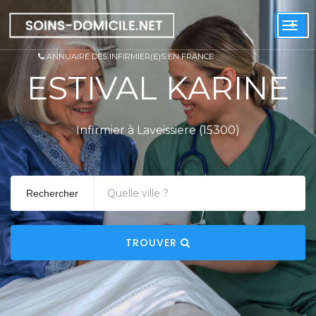
+
Togg
navi
ANNUAIRE DES INFIRMIER(E)S EN FRANCE
ESTIVAL KARINE
Infirmier à Laveissiere (15300)
Rechercher
TROUVER