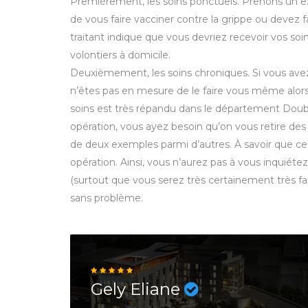
Premièrement, les soins ponctuels. Prenons un 
de vous faire vacciner contre la grippe ou devez f
traitant indique que vous devriez recevoir vos soin
volontiers à domicile.
Deuxièmement, les soins chroniques. Si vous avez
n’êtes pas en mesure de le faire vous même alors
soins est très répandu dans le département Doubs. 
opération, vous ayez besoin qu’on vous retire des 
de deux exemples parmi d’autres. À savoir que ce
opération. Ainsi, vous n’aurez pas à vous inquiéte
(surtout que vous serez très certainement très fati
sans problème.
Gely Eliane