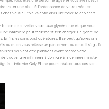
exemple, vous êtes une personne âgée et vous avez besoin
aire traiter une plaie. Si l’ordonnance de votre médecin
s chez vous à Ecole valentin alors l’infirmier se déplacera
 besoin de surveiller votre taux glycémique et que vous
 une infirmière peut facilement s’en charger. Ce genre de
Enfin, les soins post opératoires. Il se peut qu’après une
fils ou qu’on vous refasse un pansement ou deux. Il s’agit là
s visites peuvent être planifiées avant même votre
z de trouver une infirmière à domicile à la dernière minute
gué). L’infirmier Gely Eliane pourra réaliser tous ces soins