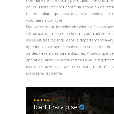
Premièrement, les soins ponctuels. Prenons un 
de vous faire vacciner contre la grippe ou devez f
traitant indique que vous devriez recevoir vos soin
volontiers à domicile.
Deuxièmement, les soins chroniques. Si vous avez
n’êtes pas en mesure de le faire vous même alors
soins est très répandu dans le département Aveyron
opération, vous ayez besoin qu’on vous retire des 
de deux exemples parmi d’autres. À savoir que ce
opération. Ainsi, vous n’aurez pas à vous inquiéte
(surtout que vous serez très certainement très fati
soins sans problème.
Icart Francoise