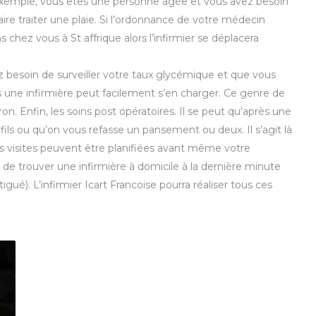
exemple, vous êtes une personne âgée et vous avez besoin
aire traiter une plaie. Si l’ordonnance de votre médecin
s chez vous à St affrique alors l’infirmier se déplacera
 besoin de surveiller votre taux glycémique et que vous
 une infirmière peut facilement s’en charger. Ce genre de
. Enfin, les soins post opératoires. Il se peut qu’après une
fils ou qu’on vous refasse un pansement ou deux. Il s’agit là
s visites peuvent être planifiées avant même votre
z de trouver une infirmière à domicile à la dernière minute
gué). L’infirmier Icart Francoise pourra réaliser tous ces