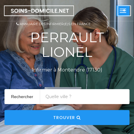
+
Togg
navi
ANNUAIRE DES INFIRMIER(E)S EN FRANCE
PERRAULT
LIONEL
Infirmier à Montendre (17130)
Rechercher
TROUVER