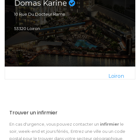
Domas Karine
10 Rue Du Docteur Rame
53320 Loiron
Loiron
Trouver un infirmier
En cas d'urgence, vous pouvez contacter un
infirmier
le
soir, week-end et jours fériés,. Entrez une ville ou un code
postal pour le trouver dans votre secteur géographique.