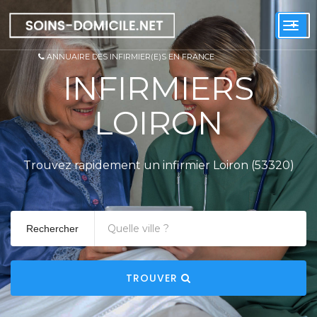
+
Togg
navi
ANNUAIRE DES INFIRMIER(E)S EN FRANCE
INFIRMIERS
LOIRON
Trouvez rapidement un infirmier Loiron (53320)
Rechercher
TROUVER