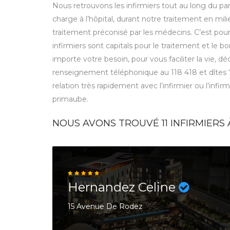
Nous retrouvons les infirmiers tout au long du parc
charge à l’hôpital, durant notre traitement en mili
traitement préconisé par les médecins. C’est pou
infirmiers sont capitals pour le traitement et le
importe votre besoin, pour vous faciliter la vie, 
renseignement téléphonique au 118 418 et dîtes
relation très rapidement avec l’infirmier ou l’infir
primaube.
NOUS AVONS TROUVÉ
11
INFIRMIERS 
Hernandez Celine
15 Avenue De Rodez