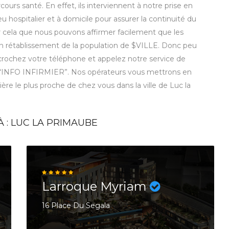
ours santé. En effet, ils interviennent à notre prise en
eu hospitalier et à domicile pour assurer la continuité du
r cela que nous pouvons affirmer facilement que les
 bon rétablissement de la population de $VILLE. Donc peu
décrochez votre téléphone et appelez notre service de
 “INFO INFIRMIER”. Nos opérateurs vous mettrons en
mière le plus proche de chez vous dans la ville de Luc la
À : LUC LA PRIMAUBE
Larroque Myriam
16 Place Du Segala