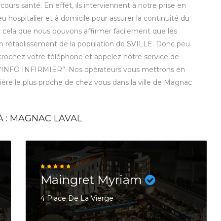
ours santé. En effet, ils interviennent à notre prise en
eu hospitalier et à domicile pour assurer la continuité du
r cela que nous pouvons affirmer facilement que les
 bon rétablissement de la population de $VILLE. Donc peu
décrochez votre téléphone et appelez notre service de
 “INFO INFIRMIER”. Nos opérateurs vous mettrons en
rmière le plus proche de chez vous dans la ville de Magnac
À : MAGNAC LAVAL
Maingret Myriam
4 Place De La Vierge