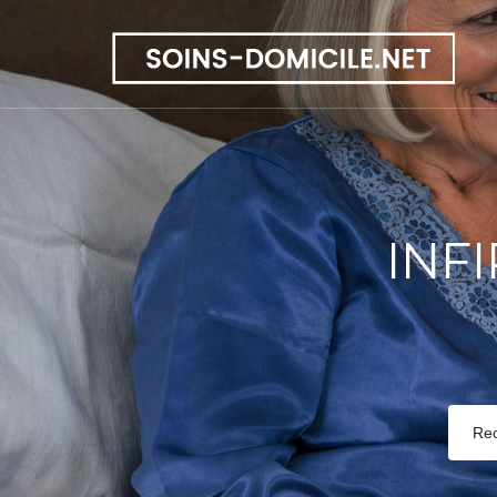
INF
Re