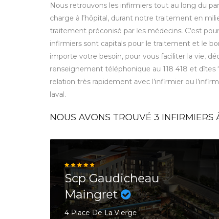
Nous retrouvons les infirmiers tout au long du parc
charge à l’hôpital, durant notre traitement en mili
traitement préconisé par les médecins. C’est pou
infirmiers sont capitals pour le traitement et le
importe votre besoin, pour vous faciliter la vie, 
renseignement téléphonique au 118 418 et dîtes
relation très rapidement avec l’infirmier ou l’infi
laval.
NOUS AVONS TROUVÉ
3
INFIRMIERS 
Scp Gaudicheau
Maingret
4 Place De La Vierge