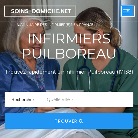
+
Togg
navi
ANNUAIRE DES INFIRMIER(E)S EN FRANCE
INFIRMIERS
PUILBOREAU
Trouvez rapidement un infirmier Puilboreau (17138)
Rechercher
TROUVER