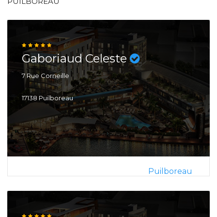
PUILBOREAU
Gaboriaud Celeste
7 Rue Corneille
17138 Puilboreau
Puilboreau