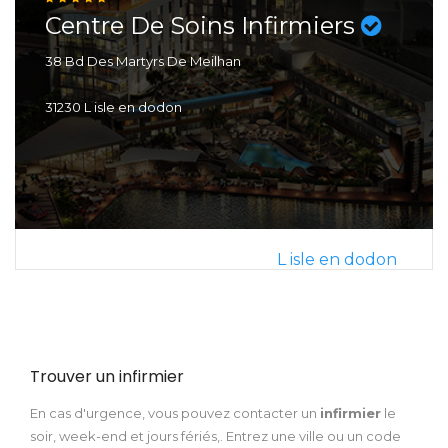
Centre De Soins Infirmiers
38 Bd Des Martyrs De Meilhan
31230 L isle en dodon
L isle en dodon
Trouver un infirmier
En cas d'urgence, vous pouvez contacter un
infirmier
le
soir, week-end et jours fériés,. Entrez une ville ou un code