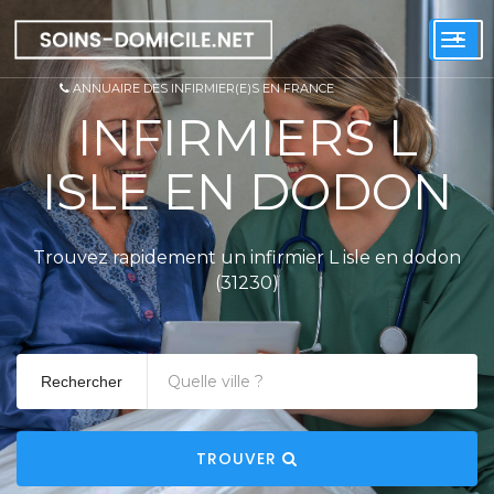
+
Togg
navi
ANNUAIRE DES INFIRMIER(E)S EN FRANCE
INFIRMIERS L
ISLE EN DODON
Trouvez rapidement un infirmier L isle en dodon
(31230)
Rechercher
TROUVER