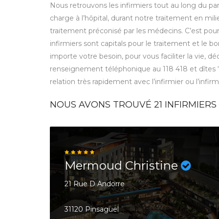
Nous retrouvons les infirmiers tout au long du parc
charge à l’hôpital, durant notre traitement en mili
traitement préconisé par les médecins. C’est pou
infirmiers sont capitals pour le traitement et le
importe votre besoin, pour vous faciliter la vie, 
renseignement téléphonique au 118 418 et dîtes
relation très rapidement avec l’infirmier ou l’infir
NOUS AVONS TROUVÉ
21
INFIRMIERS 
Mermoud Christine
21 Rue D Andorre
31120 Pinsaguel