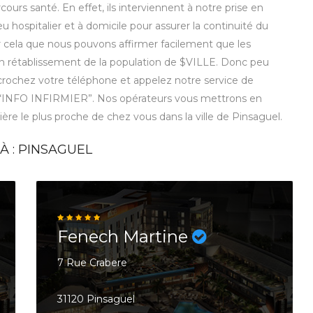
ours santé. En effet, ils interviennent à notre prise en
eu hospitalier et à domicile pour assurer la continuité du
r cela que nous pouvons affirmer facilement que les
 bon rétablissement de la population de $VILLE. Donc peu
décrochez votre téléphone et appelez notre service de
 “INFO INFIRMIER”. Nos opérateurs vous mettrons en
mière le plus proche de chez vous dans la ville de Pinsaguel.
À : PINSAGUEL
Fenech Martine
7 Rue Crabere
31120 Pinsaguel