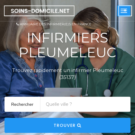
+
Togg
navi
ANNUAIRE DES INFIRMIER(E)S EN FRANCE
INFIRMIERS
PLEUMELEUC
Trouvez rapidement un infirmier Pleumeleuc
(35137)
Rechercher
TROUVER