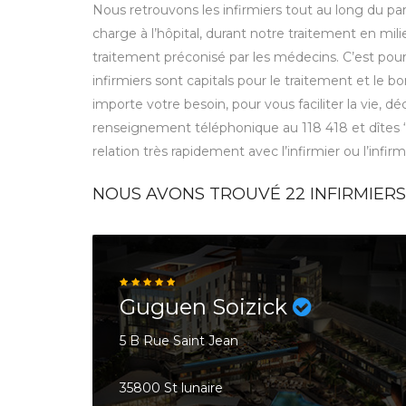
Nous retrouvons les infirmiers tout au long du parc
charge à l’hôpital, durant notre traitement en mili
traitement préconisé par les médecins. C’est pou
infirmiers sont capitals pour le traitement et le
importe votre besoin, pour vous faciliter la vie, 
renseignement téléphonique au 118 418 et dîtes
relation très rapidement avec l’infirmier ou l’infir
NOUS AVONS TROUVÉ
22
INFIRMIERS 
Guguen Soizick
5 B Rue Saint Jean
35800 St lunaire