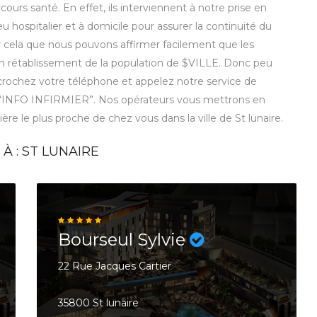
ours santé. En effet, ils interviennent à notre prise en
eu hospitalier et à domicile pour assurer la continuité du
r cela que nous pouvons affirmer facilement que les
 bon rétablissement de la population de $VILLE. Donc peu
décrochez votre téléphone et appelez notre service de
 “INFO INFIRMIER”. Nos opérateurs vous mettrons en
mière le plus proche de chez vous dans la ville de St lunaire.
À : ST LUNAIRE
Bourseul Sylvie
22 Rue Jacques Cartier
35800 St lunaire