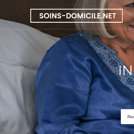
IN
Re