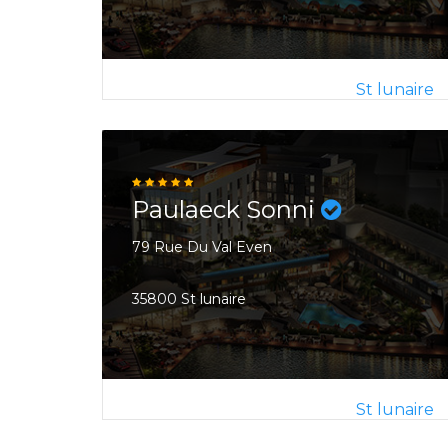
St lunaire
Paulaeck Sonni
79 Rue Du Val Even
35800 St lunaire
St lunaire