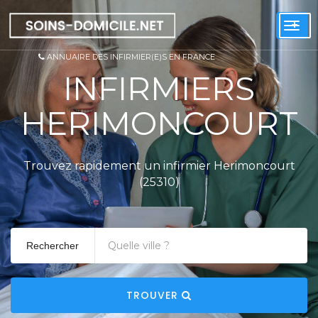
+
Togg
navi
ANNUAIRE DES INFIRMIER(E)S EN FRANCE
INFIRMIERS
HERIMONCOURT
Trouvez rapidement un infirmier Herimoncourt
(25310)
Rechercher
TROUVER