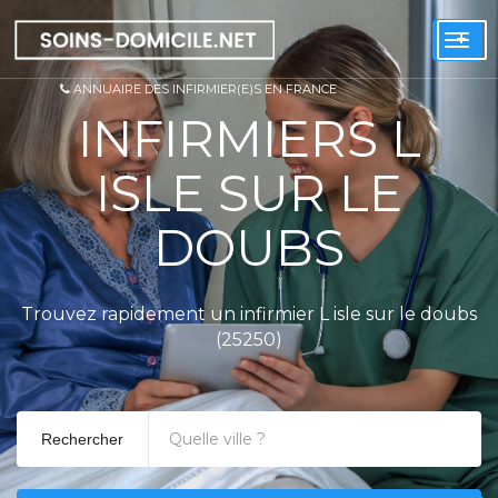
+
Togg
navi
ANNUAIRE DES INFIRMIER(E)S EN FRANCE
INFIRMIERS L
ISLE SUR LE
DOUBS
Trouvez rapidement un infirmier L isle sur le doubs
(25250)
Rechercher