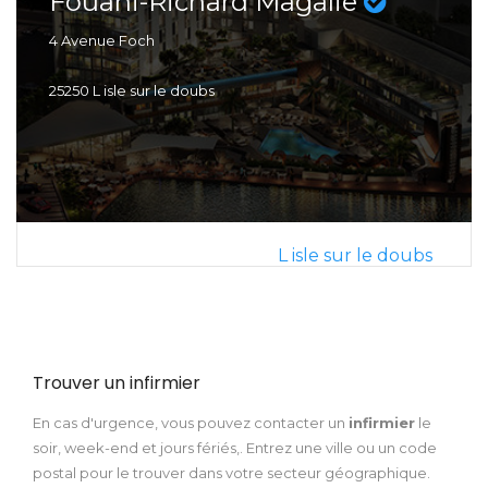
Fouani-Richard Magalie
4 Avenue Foch
25250 L isle sur le doubs
L isle sur le doubs
Trouver un infirmier
En cas d'urgence, vous pouvez contacter un
infirmier
le
soir, week-end et jours fériés,. Entrez une ville ou un code
postal pour le trouver dans votre secteur géographique.