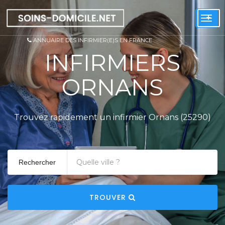
+
Togg
navi
ANNUAIRE DES INFIRMIER(E)S EN FRANCE
INFIRMIERS
ORNANS
Trouvez rapidement un infirmier Ornans (25290)
Rechercher
TROUVER