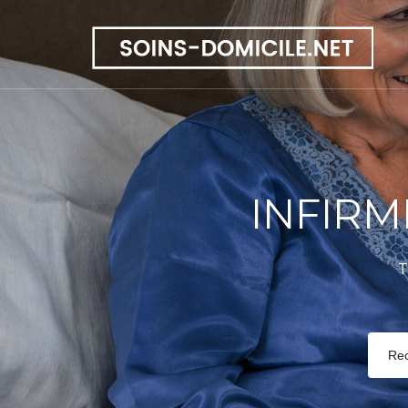
INFIRM
T
Re