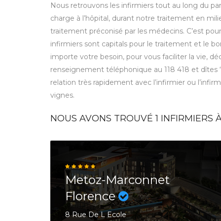
Nous retrouvons les infirmiers tout au long du parc
charge à l’hôpital, durant notre traitement en mili
traitement préconisé par les médecins. C’est pou
infirmiers sont capitals pour le traitement et le
importe votre besoin, pour vous faciliter la vie, 
renseignement téléphonique au 118 418 et dîtes
relation très rapidement avec l’infirmier ou l’infir
vignes.
NOUS AVONS TROUVÉ
1
INFIRMIERS À
Metoz-Marconnet
Florence
8 Rue De L Ecole